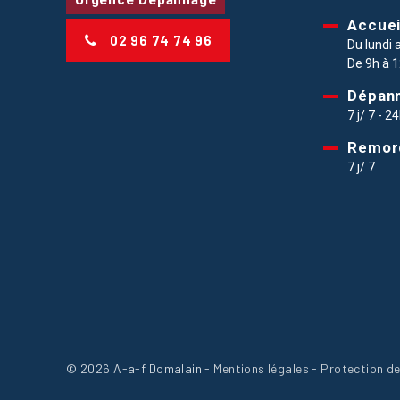
Urgence Dépannage
Accuei
02 96 74 74 96
Du lundi 
De 9h à 1
Dépan
7 j/ 7 - 2
Remor
7 j/ 7
© 2026
A-a-f Domalain
-
Mentions légales
-
Protection de 