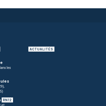
ACTUALITÉS
ge
dans les
cules
29),
35)
RN12
la
 et