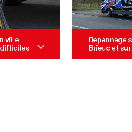
ville :
Dépannage su
difficiles
Brieuc et sur