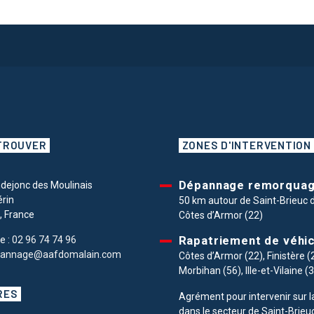
TROUVER
ZONES D'INTERVENTION
Dépannage remorqua
ndejonc des Moulinais
érin
50 km autour de Saint-Brieuc 
, France
Côtes d’Armor (22)
Rapatriement de véhi
e :
02 96 74 74 96
annage@aafdomalain.com
Côtes d’Armor (22), Finistère (
Morbihan (56), Ille-et-Vilaine (
RES
Agrément pour intervenir sur 
dans le secteur de Saint-Brieuc