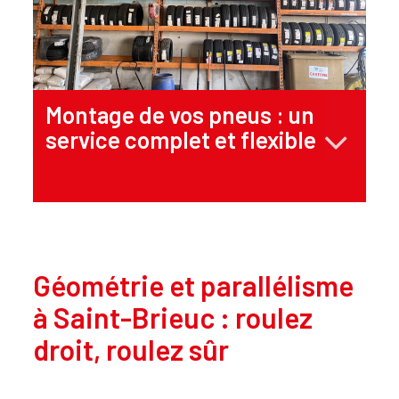
Montage de vos pneus : un
service complet et flexible
Géométrie et parallélisme
à Saint-Brieuc : roulez
droit, roulez sûr