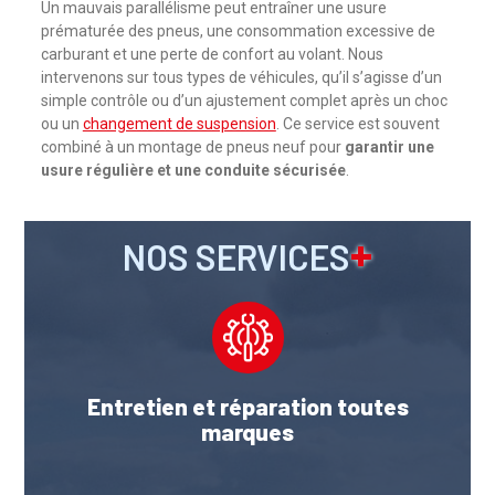
Un mauvais parallélisme peut entraîner une usure
prématurée des pneus, une consommation excessive de
carburant et une perte de confort au volant. Nous
intervenons sur tous types de véhicules, qu’il s’agisse d’un
simple contrôle ou d’un ajustement complet après un choc
ou un
changement de suspension
. Ce service est souvent
combiné à un montage de pneus neuf pour
garantir une
usure régulière et une conduite sécurisée
.
+
NOS SERVICES
Entretien et réparation toutes
marques