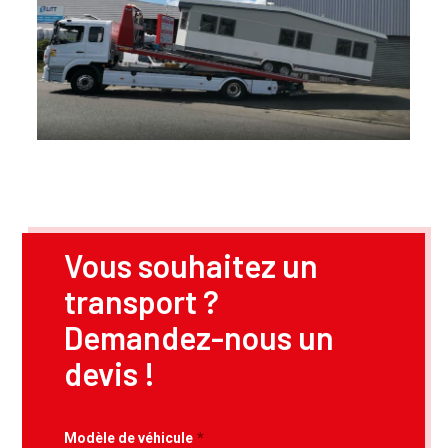
Vous souhaitez un
transport ?
Demandez-nous un
devis !
Modèle de véhicule
*